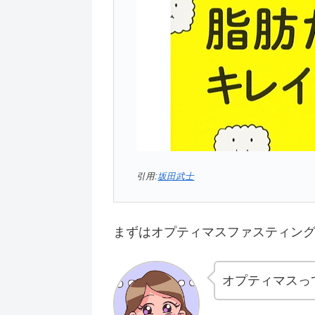
引用:
坂田武士
まずはオプティマスファスティン
オプティマスっ