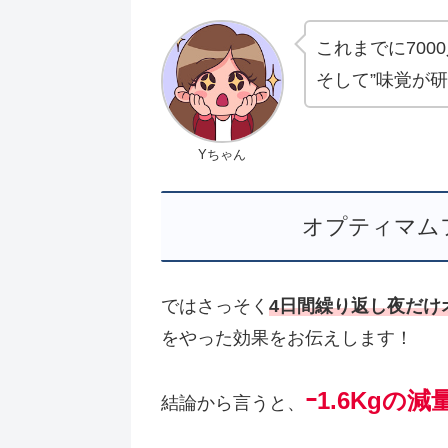
これまでに700
そして”味覚が研
Yちゃん
オプティマム
ではさっそく
4日間繰り返し夜だけ
をやった効果をお伝えします！
ｰ1.6Kgの
結論から言うと、